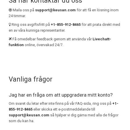
Så här kontaktar du oss
Maila oss på
support@keusan.com
för att få en lösning inom
24 timmar.
Ring oss avgiftsfritt på
+1-855-912-8465
för att prata direkt med
en av våra kunniga representanter.
Få omedelbar feedback genom att använda vår
Livechatt-
funktion
online, övervakad 24/7.
Vanliga frågor
Jag har en fråga om att uppgradera mitt konto?
Om svaret du letar efter inte finns på vår FAQ-sida, ring oss på
+1-
855-912-8465
eller skicka ett e-postmeddelande till
support@keusan.com
så hjälper vi dig gärna med alla de frågor
som du kan ha.