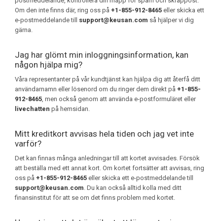
postmeddelande, kontrollera din mapp för spam och skräppost.
Om den inte finns där, ring oss på
+1-855-912-8465
eller skicka ett
e-postmeddelande till
support@keusan.com
så hjälper vi dig
gärna.
Jag har glömt min inloggningsinformation, kan
någon hjälpa mig?
Våra representanter på vår kundtjänst kan hjälpa dig att återfå ditt
användarnamn eller lösenord om du ringer dem direkt på
+1-855-
912-8465
, men också genom att använda e-postformuläret eller
livechatten
på hemsidan.
Mitt kreditkort avvisas hela tiden och jag vet inte
varför?
Det kan finnas många anledningar till att kortet avvisades. Försök
att beställa med ett annat kort. Om kortet fortsätter att avvisas, ring
oss på
+1-855-912-8465
eller skicka ett e-postmeddelande till
support@keusan.com
. Du kan också alltid kolla med ditt
finansinstitut för att se om det finns problem med kortet.