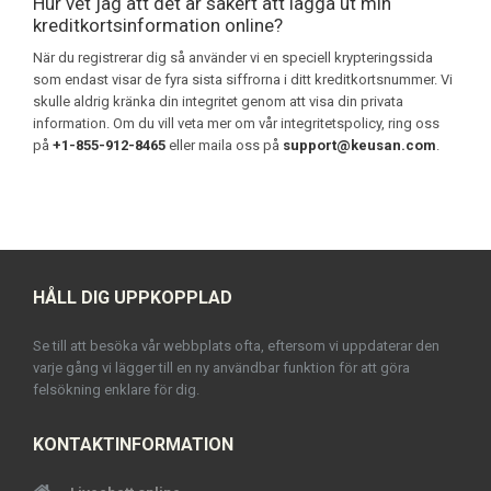
Hur vet jag att det är säkert att lägga ut min
kreditkortsinformation online?
När du registrerar dig så använder vi en speciell krypteringssida
som endast visar de fyra sista siffrorna i ditt kreditkortsnummer. Vi
skulle aldrig kränka din integritet genom att visa din privata
information. Om du vill veta mer om vår integritetspolicy, ring oss
på
+1-855-912-8465
eller maila oss på
support@keusan.com
.
HÅLL DIG UPPKOPPLAD
Se till att besöka vår webbplats ofta, eftersom vi uppdaterar den
varje gång vi lägger till en ny användbar funktion för att göra
felsökning enklare för dig.
KONTAKTINFORMATION