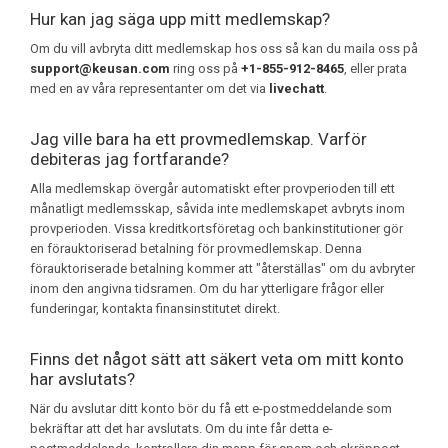
Hur kan jag säga upp mitt medlemskap?
Om du vill avbryta ditt medlemskap hos oss så kan du maila oss på
support@keusan.com
ring oss på
+1-855-912-8465
, eller prata
med en av våra representanter om det via
livechatt
.
Jag ville bara ha ett provmedlemskap. Varför
debiteras jag fortfarande?
Alla medlemskap övergår automatiskt efter provperioden till ett
månatligt medlemsskap, såvida inte medlemskapet avbryts inom
provperioden. Vissa kreditkortsföretag och bankinstitutioner gör
en förauktoriserad betalning för provmedlemskap. Denna
förauktoriserade betalning kommer att "återställas" om du avbryter
inom den angivna tidsramen. Om du har ytterligare frågor eller
funderingar, kontakta finansinstitutet direkt.
Finns det något sätt att säkert veta om mitt konto
har avslutats?
När du avslutar ditt konto bör du få ett e-postmeddelande som
bekräftar att det har avslutats. Om du inte får detta e-