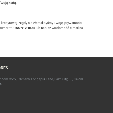
Twoją kartą.
ty kredytowej. Nigdy nie złamalibyśmy Twojej prywatności
 numer
+1-855-912-8465
lub napisz wiadomość e-mail na
DRES
ncom Corp, 5326 SW Longspur Lane, Palm City, FL, 34990,
A