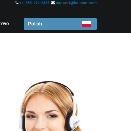
+1-855-912-8465
support@keusan.com
Polish
ŻYWO