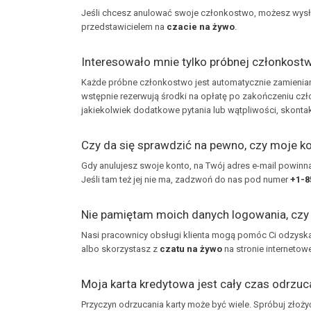
Jeśli chcesz anulować swoje członkostwo, możesz wys
przedstawicielem na
czacie na żywo
.
Interesowało mnie tylko próbnej członkostw
Każde próbne członkostwo jest automatycznie zamieniane 
wstępnie rezerwują środki na opłatę po zakończeniu czł
jakiekolwiek dodatkowe pytania lub wątpliwości, skontak
Czy da się sprawdzić na pewno, czy moje k
Gdy anulujesz swoje konto, na Twój adres e-mail powinn
Jeśli tam też jej nie ma, zadzwoń do nas pod numer
+1-8
Nie pamiętam moich danych logowania, cz
Nasi pracownicy obsługi klienta mogą pomóc Ci odzysk
albo skorzystasz z
czatu na żywo
na stronie internetowe
Moja karta kredytowa jest cały czas odrzuc
Przyczyn odrzucania karty może być wiele. Spróbuj złoży