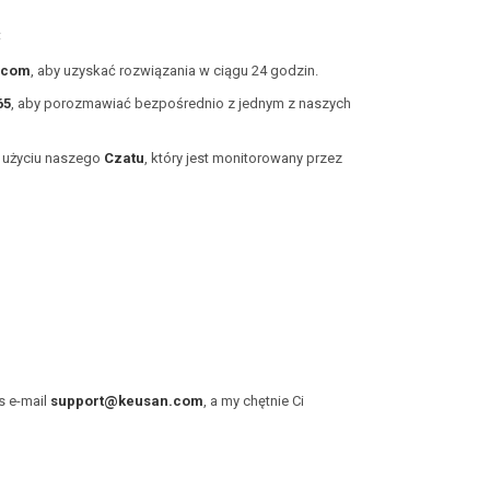
ć
.com
, aby uzyskać rozwiązania w ciągu 24 godzin.
65
, aby porozmawiać bezpośrednio z jednym z naszych
y użyciu naszego
Czatu
, który jest monitorowany przez
s e-mail
support@keusan.com
, a my chętnie Ci