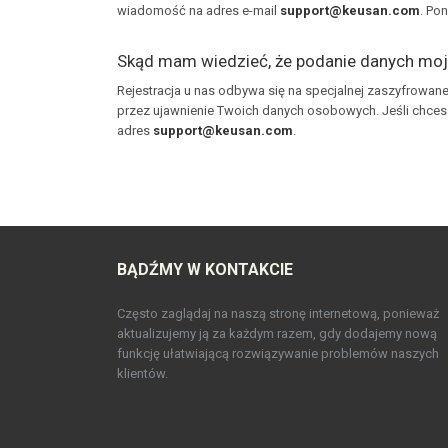
wiadomość na adres e-mail
support@keusan.com
. Po
Skąd mam wiedzieć, że podanie danych mojej
Rejestracja u nas odbywa się na specjalnej zaszyfrowanej
przez ujawnienie Twoich danych osobowych. Jeśli chces
adres
support@keusan.com
.
BĄDŹMY W KONTAKCIE
Często zaglądaj na naszą stronę internetową, ponieważ
aktualizujemy ją za każdym razem, gdy dodajemy nową
funkcję ułatwiającą rozwiązywanie problemów naszych
klientów.