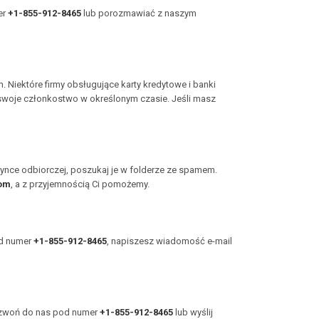
er
+1-855-912-8465
lub porozmawiać z naszym
 Niektóre firmy obsługujące karty kredytowe i banki
 swoje członkostwo w określonym czasie. Jeśli masz
zynce odbiorczej, poszukaj je w folderze ze spamem.
om
, a z przyjemnością Ci pomożemy.
od numer
+1-855-912-8465
, napiszesz wiadomość e-mail
zadzwoń do nas pod numer
+1-855-912-8465
lub wyślij