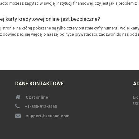
nadto możesz zapytać w swojej instytucji finansowej, czy jest jakiś problem z 
 karty kredytowej online jest bezpieczne?
 stronie, na której pokazane są tylko cztery ostatnie cyfry numeru Twojej kar
z dowiedzieć się więcej o naszej polityce prywatności, zadzwoń do nas pod
DANE KONTAKTOWE
A
Czat online
Lio
.
US
+1-855-912-8465
support@keusan.com