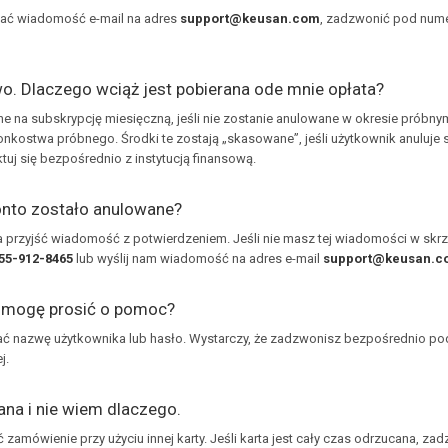
łać wiadomość e-mail na adres
support@keusan.com
, zadzwonić pod num
o. Dlaczego wciąż jest pobierana ode mnie opłata?
na subskrypcję miesięczną, jeśli nie zostanie anulowane w okresie próbnym.
onkostwa próbnego. Środki te zostają „skasowane”, jeśli użytkownik anuluje
tuj się bezpośrednio z instytucją finansową.
onto zostało anulowane?
a przyjść wiadomość z potwierdzeniem. Jeśli nie masz tej wiadomości w skr
55-912-8465
lub wyślij nam wiadomość na adres e-mail
support@keusan.c
y mogę prosić o pomoc?
ać nazwę użytkownika lub hasło. Wystarczy, że zadzwonisz bezpośrednio p
j.
ana i nie wiem dlaczego.
ć zamówienie przy użyciu innej karty. Jeśli karta jest cały czas odrzucana, 