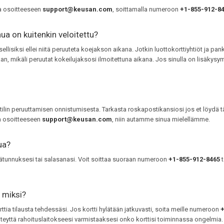
ia osoitteeseen
support@keusan.com
, soittamalla numeroon
+1-855-912-8
ua on kuitenkin veloitettu?
llisiksi ellei niitä peruuteta koejakson aikana. Jotkin luottokorttiyhtiöt ja pa
, mikäli peruutat kokeilujaksosi ilmoitettuna aikana. Jos sinulla on lisäkysymy
tilin peruuttamisen onnistumisesta. Tarkasta roskapostikansiosi jos et löydä t
ia osoitteeseen
support@keusan.com
, niin autamme sinua mielellämme.
ua?
ätunnuksesi tai salasanasi. Voit soittaa suoraan numeroon
+1-855-912-8465
t
ä miksi?
rttia tilausta tehdessäsi. Jos kortti hylätään jatkuvasti, soita meille numeroon
+
hteyttä rahoituslaitokseesi varmistaaksesi onko korttisi toiminnassa ongelmia.