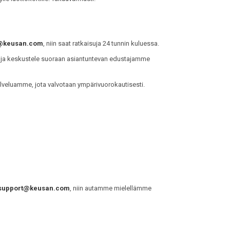
@keusan.com
, niin saat ratkaisuja 24 tunnin kuluessa.
ja keskustele suoraan asiantuntevan edustajamme
lveluamme, jota valvotaan ympärivuorokautisesti.
support@keusan.com
, niin autamme mielellämme