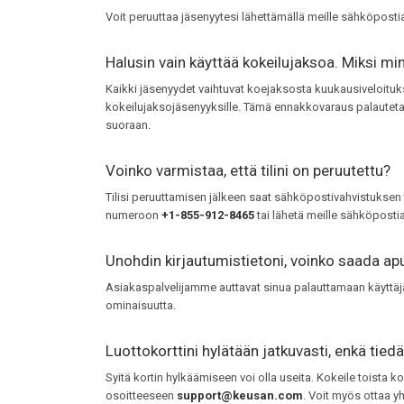
Voit peruuttaa jäsenyytesi lähettämällä meille sähköpost
Halusin vain käyttää kokeilujaksoa. Miksi min
Kaikki jäsenyydet vaihtuvat koejaksosta kuukausiveloitukse
kokeilujaksojäsenyyksille. Tämä ennakkovaraus palautetaan
suoraan.
Voinko varmistaa, että tilini on peruutettu?
Tilisi peruuttamisen jälkeen saat sähköpostivahvistuksen 
numeroon
+1-855-912-8465
tai lähetä meille sähköpost
Unohdin kirjautumistietoni, voinko saada ap
Asiakaspalvelijamme auttavat sinua palauttamaan käyttäj
ominaisuutta.
Luottokorttini hylätään jatkuvasti, enkä tied
Syitä kortin hylkäämiseen voi olla useita. Kokeile toista ko
osoitteeseen
support@keusan.com
. Voit myös ottaa y