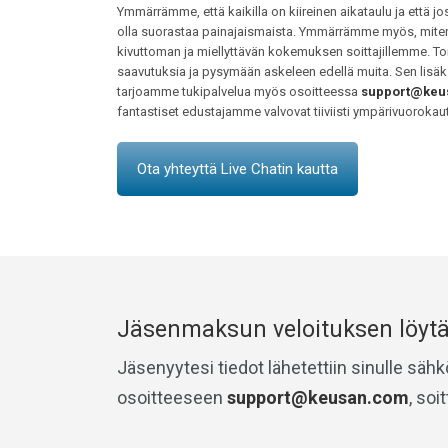
Ymmärrämme, että kaikilla on kiireinen aikataulu ja että 
olla suorastaa painajaismaista. Ymmärrämme myös, miten 
kivuttoman ja miellyttävän kokemuksen soittajillemme. To
saavutuksia ja pysymään askeleen edellä muita. Sen lisäk
tarjoamme tukipalvelua myös osoitteessa
support@keu
fantastiset edustajamme valvovat tiiviisti ympärivuorokaut
Ota yhteyttä Live Chatin kautta
Jäsenmaksun veloituksen löyt
Jäsenyytesi tiedot lähetettiin sinulle säh
osoitteeseen
support@keusan.com
, so