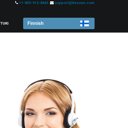
+1-855-912-8465
support@keusan.com
Finnish
 TUKI