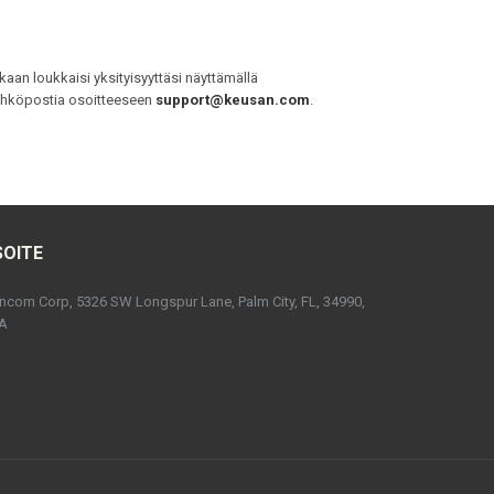
aan loukkaisi yksityisyyttäsi näyttämällä
sähköpostia osoitteeseen
support@keusan.com
.
SOITE
ncom Corp, 5326 SW Longspur Lane, Palm City, FL, 34990,
A