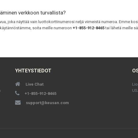
täminen verkkoon turvallista?
vua, joka näyttää vain luottokorttinumerosi neljä viimeistä numeroa. Emme kosk
uojakäytännöstämme, soita meille numeroon
+1-855-912-8465
tai lähetä meille 
YHTEYSTIEDOT
O
Live Chat
Lio
.
a
US
+1-855-912-8465
support@keusan.com