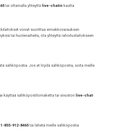
465
tai ottamalla yhteyttä
live-chatin
kautta.
nkkilaitokset voivat suorittaa ennakkovarauksen
ksiä tai huolenaiheita, ota yhteyttä rahoituslaitokseen
ätä sähköpostia. Jos et löydä sähköpostia, soita meille
ai käyttää sähköpostilomaketta tai sivuston
live-chat
-
1-855-912-8465
tai lähetä meille sähköpostia