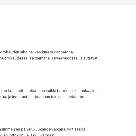
orokauden aikoina, kaikkina viikonpäivinä.
 vuorokaudessa, seitsemänä päivää viikossa, ja auttavat
e on koulutettu hoitamaan kaikki tarpeesi sitä mukaa kuin
ettua ja innokasta tarjoamaan tukea, ja tiedämme
nsimmäisen palvelukuukauden aikana, voit saada
le luottokortille. Takuuvarmasti!