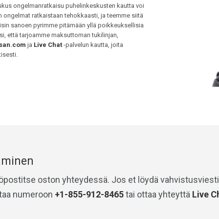
joskus ongelmanratkaisu puhelinkeskusten kautta voi
ongelmat ratkaistaan tehokkaasti, ja teemme siitä
isin sanoen pyrimme pitämään yllä poikkeuksellisia
si, että tarjoamme maksuttoman tukilinjan,
san.com
ja
Live Chat
-palvelun kautta, joita
isesti.
äminen
köpostitse oston yhteydessä. Jos et löydä vahvistusviesti
ittaa numeroon
+1-855-912-8465
tai ottaa yhteyttä
Live C