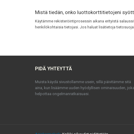
Mistä tiedän, onko luottokorttitietojeni syöt
Käytämme rekisteröintiprosessin aikana erityistä salaussi
henkilökohtaisia tietojasi. Jos haluat lisätietoja tietos
PIDÄ YHTEYTTÄ
Muista käydä sivustollamme usein, sillä päivitämme sitä
aina, kun lisäämme uuden hyödyllisen ominaisuuden, jok
helpottaa ongelmanratkaisuasi.