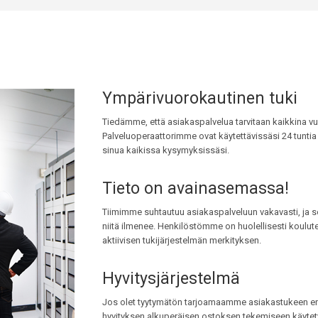
Ympärivuorokautinen tuki
Tiedämme, että asiakaspalvelua tarvitaan kaikkina vu
Palveluoperaattorimme ovat käytettävissäsi 24 tuntia
sinua kaikissa kysymyksissäsi.
Tieto on avainasemassa!
Tiimimme suhtautuu asiakaspalveluun vakavasti, ja s
niitä ilmenee. Henkilöstömme on huolellisesti koulut
aktiivisen tukijärjestelmän merkityksen.
Hyvitysjärjestelmä
Jos olet tyytymätön tarjoamaamme asiakastukeen e
hyvityksen alkuperäisen ostoksen tekemiseen käytetyl