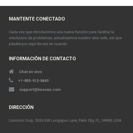
MANTENTE CONECTADO
Cada vez que introducimos una nueva función para facilitar la
resolución de problemas, actualizamos nuestro sitio web, así que
pásate por aquí de vez en cuando.
INFORMACIÓN DE CONTACTO
Chat en vivo
.
+1-855-912-8465
support@keusan.com
DIRECCIÓN
Lioncom Corp, 5326 SW Longspur Lane, Palm City, FL, 34990, USA