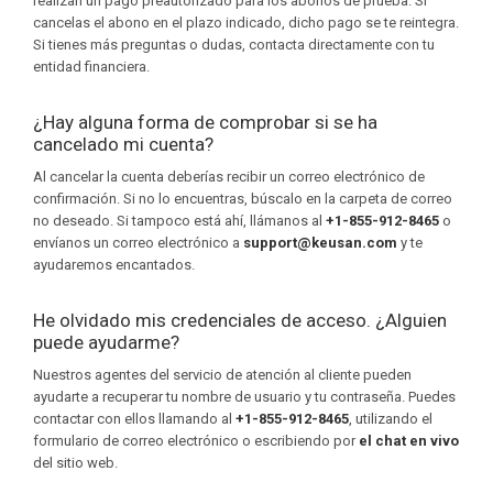
realizan un pago preautorizado para los abonos de prueba. Si
cancelas el abono en el plazo indicado, dicho pago se te reintegra.
Si tienes más preguntas o dudas, contacta directamente con tu
entidad financiera.
¿Hay alguna forma de comprobar si se ha
cancelado mi cuenta?
Al cancelar la cuenta deberías recibir un correo electrónico de
confirmación. Si no lo encuentras, búscalo en la carpeta de correo
no deseado. Si tampoco está ahí, llámanos al
+1-855-912-8465
o
envíanos un correo electrónico a
support@keusan.com
y te
ayudaremos encantados.
He olvidado mis credenciales de acceso. ¿Alguien
puede ayudarme?
Nuestros agentes del servicio de atención al cliente pueden
ayudarte a recuperar tu nombre de usuario y tu contraseña. Puedes
contactar con ellos llamando al
+1-855-912-8465
, utilizando el
formulario de correo electrónico o escribiendo por
el chat en vivo
del sitio web.